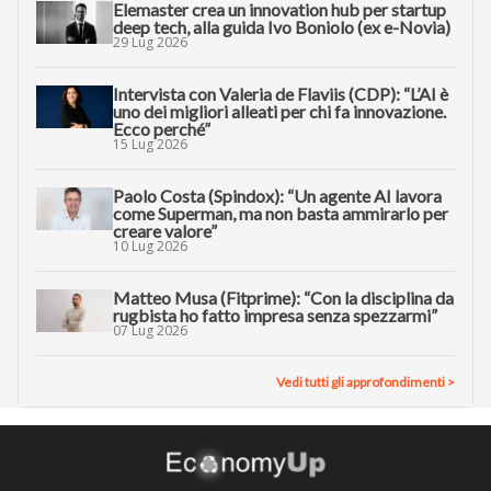
Elemaster crea un innovation hub per startup
deep tech, alla guida Ivo Boniolo (ex e-Novia)
29 Lug 2026
Intervista con Valeria de Flaviis (CDP): “L’AI è
uno dei migliori alleati per chi fa innovazione.
Ecco perché”
15 Lug 2026
Paolo Costa (Spindox): “Un agente AI lavora
come Superman, ma non basta ammirarlo per
creare valore”
10 Lug 2026
Matteo Musa (Fitprime): “Con la disciplina da
rugbista ho fatto impresa senza spezzarmi”
07 Lug 2026
Vedi tutti gli approfondimenti >