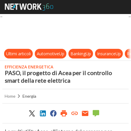
PASO, il progetto di Acea per il con
Ultimi articoli
AutomotiveUp
BankingUp
InsuranceUp
Re
EFFICIENZA ENERGETICA
PASO, il progetto di Acea per il controllo
smart della rete elettrica
Home
Energia