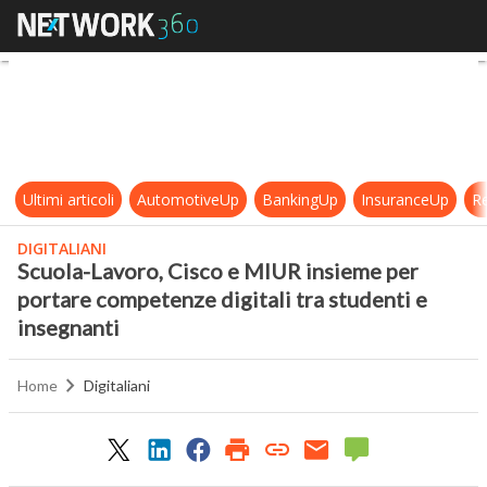
Scuola-Lavoro, Cisco e MIUR insiem
Ultimi articoli
AutomotiveUp
BankingUp
InsuranceUp
Re
DIGITALIANI
Scuola-Lavoro, Cisco e MIUR insieme per
portare competenze digitali tra studenti e
insegnanti
Home
Digitaliani