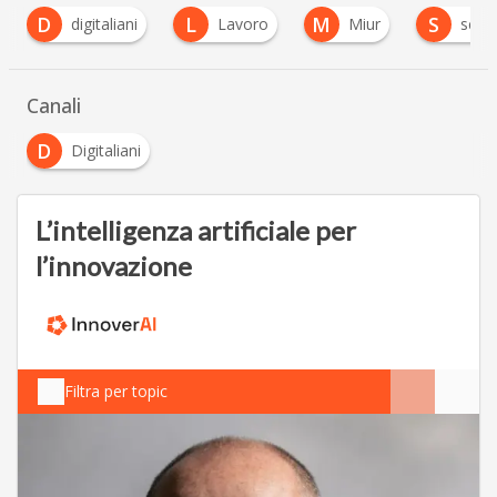
L
M
S
digitaliani
Lavoro
Miur
scuola
Canali
D
Digitaliani
L’intelligenza artificiale per
l’innovazione
Filtra per topic