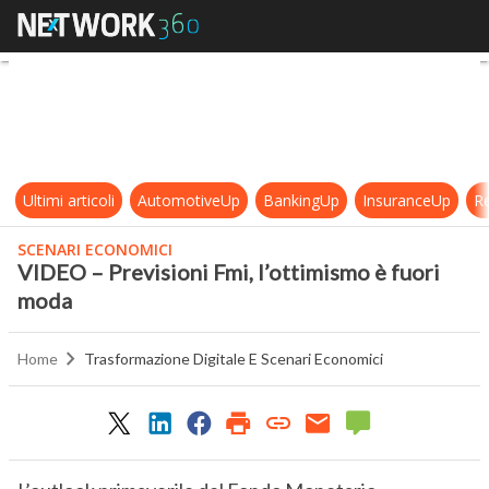
VIDEO – Previsioni Fmi, l’ottimism
Ultimi articoli
AutomotiveUp
BankingUp
InsuranceUp
Re
SCENARI ECONOMICI
VIDEO – Previsioni Fmi, l’ottimismo è fuori
moda
Home
Trasformazione Digitale E Scenari Economici