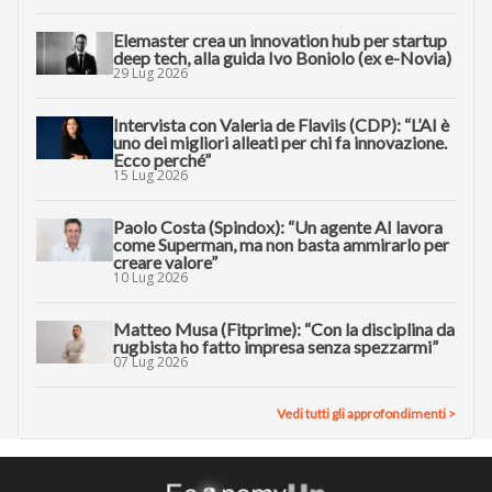
Elemaster crea un innovation hub per startup
deep tech, alla guida Ivo Boniolo (ex e-Novia)
29 Lug 2026
Intervista con Valeria de Flaviis (CDP): “L’AI è
uno dei migliori alleati per chi fa innovazione.
Ecco perché”
15 Lug 2026
Paolo Costa (Spindox): “Un agente AI lavora
come Superman, ma non basta ammirarlo per
creare valore”
10 Lug 2026
Matteo Musa (Fitprime): “Con la disciplina da
rugbista ho fatto impresa senza spezzarmi”
07 Lug 2026
Vedi tutti gli approfondimenti >