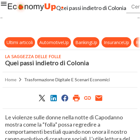
Quei passi indietro di Colonia
Ultimi articoli
AutomotiveUp
BankingUp
InsuranceUp
Re
LA SAGGEZZA DELLE FOLLE
Quei passi indietro di Colonia
Home
Trasformazione Digitale E Scenari Economici
Le violenze sulle donne nella notte di Capodanno
mostra come la “folla” possa regredire a
comportamenti bestiali quando non onora il nostro
rango evolutivo di creature sociali. L’utile lettura del