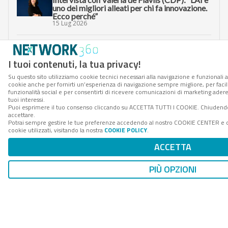
uno dei migliori alleati per chi fa innovazione.
Ecco perché”
15 Lug 2026
Paolo Costa (Spindox): “Un agente AI lavora
come Superman, ma non basta ammirarlo per
I tuoi contenuti, la tua privacy!
creare valore”
10 Lug 2026
Su questo sito utilizziamo cookie tecnici necessari alla navigazione e funzionali al
cookie anche per fornirti un’esperienza di navigazione sempre migliore, per facili
funzionalità social e per consentirti di ricevere comunicazioni di marketing aderen
Matteo Musa (Fitprime): “Con la disciplina da
tuoi interessi.
rugbista ho fatto impresa senza spezzarmi”
Puoi esprimere il tuo consenso cliccando su ACCETTA TUTTI I COOKIE. Chiudendo
07 Lug 2026
accettare.
Potrai sempre gestire le tue preferenze accedendo al nostro COOKIE CENTER e o
cookie utilizzati, visitando la nostra
COOKIE POLICY
.
Vedi tutti gli approfondimenti >
ACCETTA
PIÙ OPZIONI
Seguici