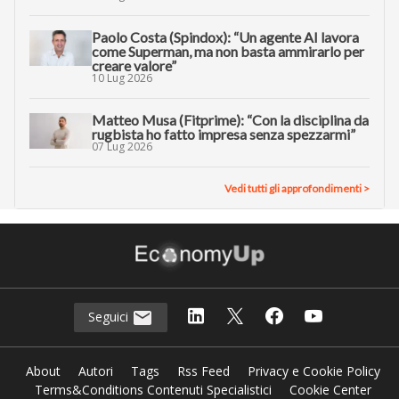
Paolo Costa (Spindox): “Un agente AI lavora
come Superman, ma non basta ammirarlo per
creare valore”
10 Lug 2026
Matteo Musa (Fitprime): “Con la disciplina da
rugbista ho fatto impresa senza spezzarmi”
07 Lug 2026
Vedi tutti gli approfondimenti >
Seguici
About
Autori
Tags
Rss Feed
Privacy e Cookie Policy
Terms&Conditions Contenuti Specialistici
Cookie Center