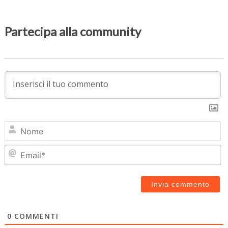
Partecipa alla community
N
Em
0
COMMENTI