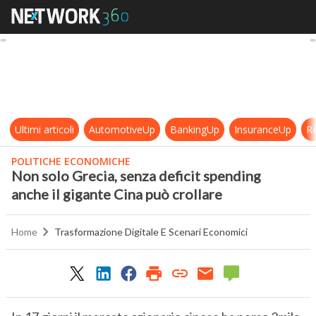
Non solo Grecia, senza deficit spen
Ultimi articoli
AutomotiveUp
BankingUp
InsuranceUp
Re
POLITICHE ECONOMICHE
Non solo Grecia, senza deficit spending
anche il gigante Cina può crollare
Home
Trasformazione Digitale E Scenari Economici