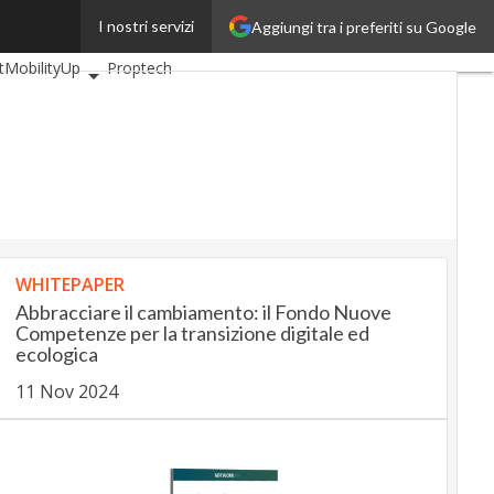
I nostri servizi
Aggiungi tra i preferiti su Google
BankingUp
tMobilityUp
Proptech
WHITEPAPER
Abbracciare il cambiamento: il Fondo Nuove
Competenze per la transizione digitale ed
ecologica
11 Nov 2024