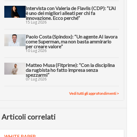
Intervista con Valeria de Flaviis (CDP): “L’AI
è uno dei migliori alleati per chi fa
innovazione. Ecco perché”
15 Lug 2026
Paolo Costa (Spindox): “Un agente AI lavora
come Superman, ma non basta ammirarlo
per creare valore”
10 Lug 2026
Matteo Musa (Fitprime): “Con la disciplina
da rugbista ho fatto impresa senza
spezzarmi”
07 Lug 2026
Vedi tutti gli approfondimenti >
Articoli correlati
WHITE PAPER