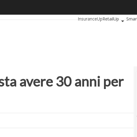
 avere 30 anni per essere diversi
Ultimi articoli
AutomotiveUp
InsuranceUp
RetailUp
Smar
Startup
sta avere 30 anni per