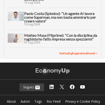
15 Lug 2026
Paolo Costa (Spindox): “Un agente AI lavora
come Superman, ma non basta ammirarlo per
creare valore”
10 Lug 2026
Matteo Musa (Fitprime): “Con la disciplina da
rugbista ho fatto impresa senza spezzarmi”
07 Lug 2026
Vedi tutti gli approfondimenti >
Seguici
About
Autori
Tags
Rss Feed
Privacy e Cookie Policy