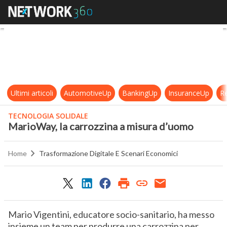
MarioWay, la carrozzina a misura 
Ultimi articoli
AutomotiveUp
BankingUp
InsuranceUp
Re
TECNOLOGIA SOLIDALE
MarioWay, la carrozzina a misura d’uomo
Home
Trasformazione Digitale E Scenari Economici
Mario Vigentini, educatore socio-sanitario, ha messo
insieme un team per produrre una carrozzina per