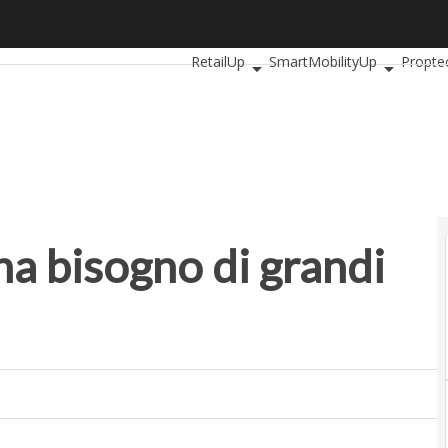
 bisogno di grandi numeri
Ultimi articoli
AutomotiveUp
Banking
RetailUp
SmartMobilityUp
Propte
ha bisogno di grandi