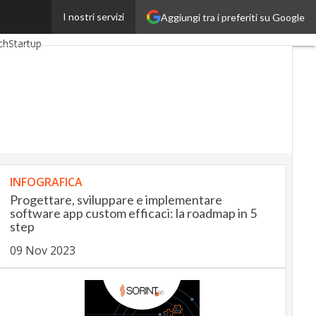
I nostri servizi
Aggiungi tra i preferiti su Google
Up
InsuranceUp
ch
Startup
INFOGRAFICA
Progettare, sviluppare e implementare
software app custom efficaci: la roadmap in 5
step
09 Nov 2023