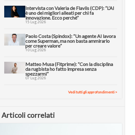
Intervista con Valeria de Flaviis (CDP): “L’AI
è uno dei migliori alleati per chi fa
innovazione. Ecco perché”
15 Lug 2026
Paolo Costa (Spindox): “Un agente AI lavora
come Superman, ma non basta ammirarlo
per creare valore”
10 Lug 2026
Matteo Musa (Fitprime): “Con la disciplina
da rugbista ho fatto impresa senza
spezzarmi”
07 Lug 2026
Vedi tutti gli approfondimenti >
Articoli correlati