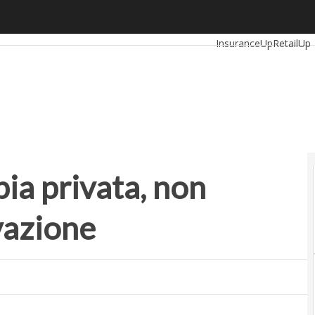
ia privata, non penalizziamo l’innovazione
Ultimi articoli
Automot
InsuranceUp
RetailUp
Proptech
Startup
pia privata, non
vazione