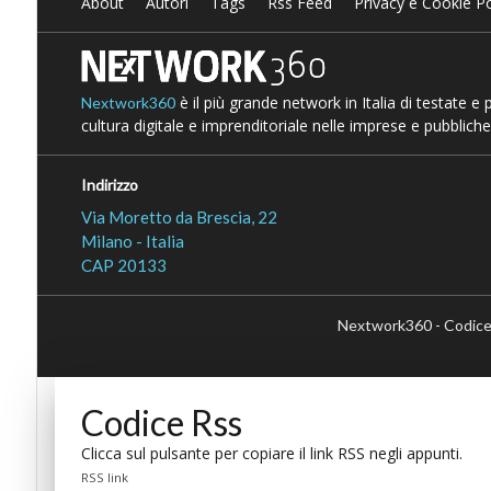
About
Autori
Tags
Rss Feed
Privacy e Cookie Po
è il più grande network in Italia di testate e
Nextwork360
cultura digitale e imprenditoriale nelle imprese e pubbliche
Indirizzo
Via Moretto da Brescia, 22
Milano - Italia
CAP 20133
Nextwork360 - Codice
Codice Rss
Clicca sul pulsante per copiare il link RSS negli appunti.
RSS link