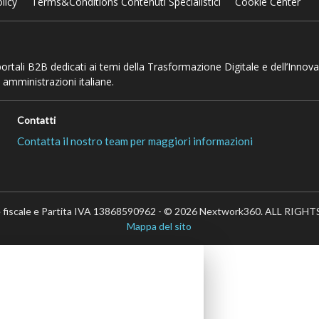
licy
Terms&Conditions Contenuti Specialistici
Cookie Center
 portali B2B dedicati ai temi della Trasformazione Digitale e dell’Innov
 amministrazioni italiane.
Contatti
Contatta il nostro team per maggiori informazioni
 fiscale e Partita IVA 13868590962 - © 2026 Nextwork360. ALL RIG
Mappa del sito