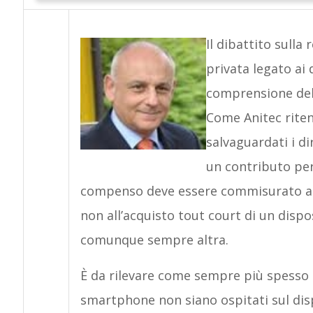
Il dibattito sulla
privata legato ai
comprensione dell
Come Anitec rite
salvaguardati i di
un contributo per 
compenso deve essere commisurato al r
non all’acquisto tout court di un dispo
comunque sempre altra.
È da rilevare come sempre più spesso i b
smartphone non siano ospitati sul disp