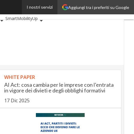
I nostri servizi
Aggiungi tra i preferiti su Google
iveUp
BankingUp
SmartMobilityUp
WHITE PAPER
AI Act: cosa cambia per le imprese con l’entrata
in vigore dei divieti e degli obblighi formativi
17 Dic 2025