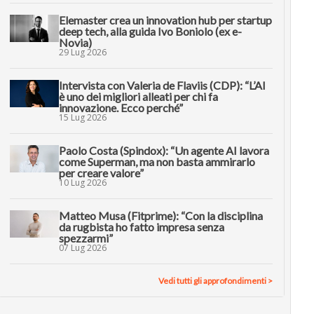
Elemaster crea un innovation hub per startup
deep tech, alla guida Ivo Boniolo (ex e-
Novia)
29 Lug 2026
Intervista con Valeria de Flaviis (CDP): “L’AI
è uno dei migliori alleati per chi fa
innovazione. Ecco perché”
15 Lug 2026
Paolo Costa (Spindox): “Un agente AI lavora
come Superman, ma non basta ammirarlo
per creare valore”
10 Lug 2026
Matteo Musa (Fitprime): “Con la disciplina
da rugbista ho fatto impresa senza
spezzarmi”
07 Lug 2026
Vedi tutti gli approfondimenti >