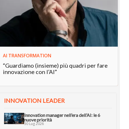
IN
In
“L
in
AI TRANSFORMATION
“Guardiamo (insieme) più quadri per fare
innovazione con l’AI”
INNOVATION LEADER
Innovation manager nell’era dell’AI: le 6
nuove priorità
30 Lug 2026