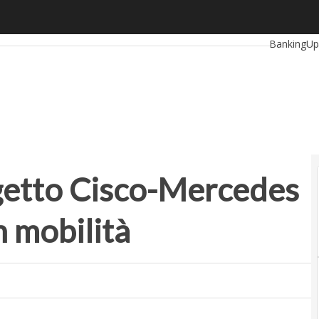
etto Cisco-Mercedes per il lavoro ibrido in mobilità
Ultimi artic
BankingUp
RetailUp
Proptech
S
rogetto Cisco-Mercedes
in mobilità