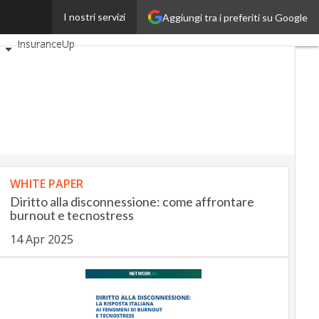
I nostri servizi
Aggiungi tra i preferiti su Google
oli
AutomotiveUp
InsuranceUp
SmartMobilityUp
tartup
WHITE PAPER
Diritto alla disconnessione: come affrontare
burnout e tecnostress
14 Apr 2025