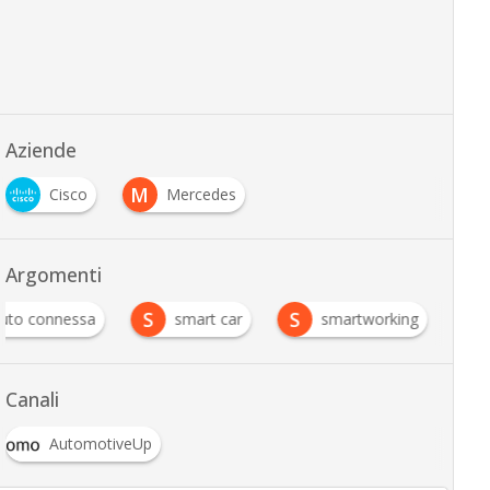
Aziende
M
Cisco
Mercedes
Argomenti
S
S
uto connessa
smart car
smartworking
Canali
AutomotiveUp