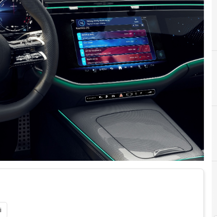
A
A
i