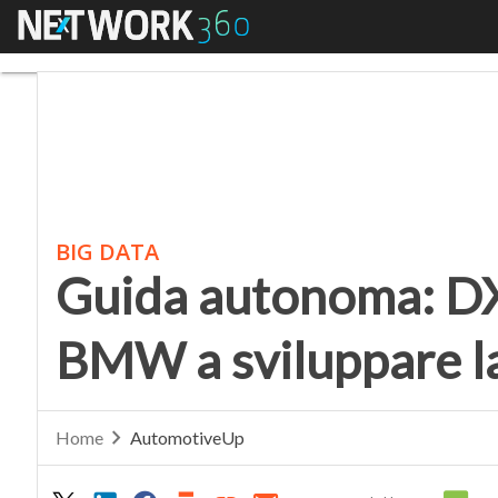
Menu
Guida autonoma: DXC T
BIG DATA
Guida autonoma: DX
BMW a sviluppare la 
Home
AutomotiveUp