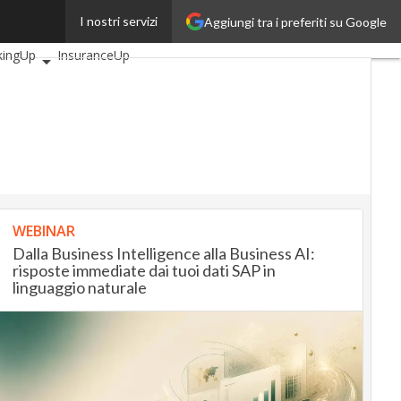
I nostri servizi
Aggiungi tra i preferiti su Google
i articoli
AutomotiveUp
kingUp
InsuranceUp
ilUp
tMobilityUp
Proptech
tup
WEBINAR
Dalla Business Intelligence alla Business AI:
risposte immediate dai tuoi dati SAP in
linguaggio naturale