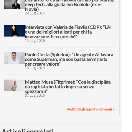
deep tech, alla guida Ivo Boniolo (ex e-
Novia)
29 Lug 2026
Intervista con Valeria de Flaviis (CDP): “L’AI
è uno dei migliori alleati per chi fa
innovazione. Ecco perché”
15 Lug 2026
Paolo Costa (Spindox): “Un agente AI lavora
come Superman, ma non basta ammirarlo
per creare valore”
10 Lug 2026
Matteo Musa (Fitprime): “Con la disciplina
da rugbista ho fatto impresa senza
spezzarmi”
07 Lug 2026
Vedi tutti gli approfondimenti >
Articoli correlati