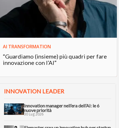
In
“L
in
AI TRANSFORMATION
“Guardiamo (insieme) più quadri per fare
innovazione con l’AI”
INNOVATION LEADER
Innovation manager nell’era dell’AI: le 6
nuove priorità
30 Lug 2026
Elemaster crea un innovation hub per startup