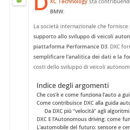
D
XC Technology
sta contribuendo
BMW
.
La società internazionale che fornisce
supporto allo sviluppo di veicoli aut
piattaforma Performance D3
. DXC for
semplificare l’analitica dei dati e la 
costi dello sviluppo di veicoli autonomi
Indice degli argomenti
Che cos’è e come funziona l’auto a g
Come contribuisce DXC alla guida a
Da DXC più “velocità” agli algoritmi
DXC E l’Autonomous driving: come fun
L’automobile del futuro: sensore e cen