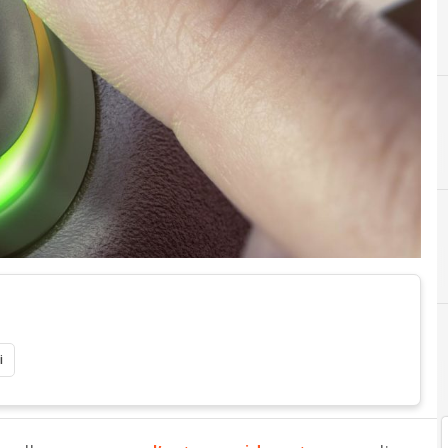
i
Automo