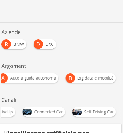
Aziende
B
D
BMW
DXC
Argomenti
A
B
Auto a guida autonoma
Big data e mobilità
Canali
tiveUp
Connected Car
Self Driving Car