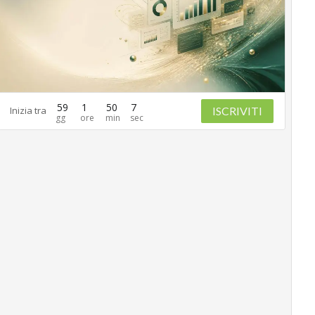
59
1
50
6
ISCRIVITI
Inizia tra