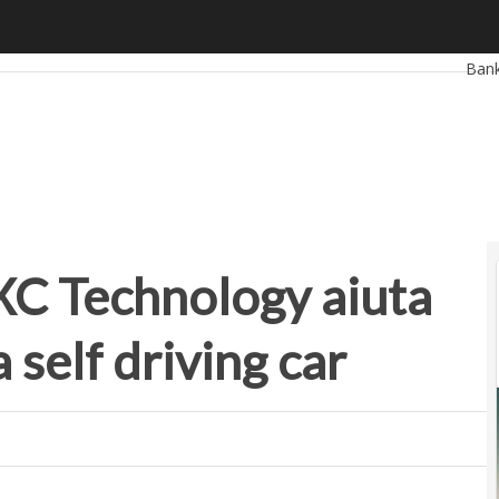
echnology aiuta BMW a sviluppare la self driving car
Ultim
Ban
Reta
Smar
Star
C Technology aiuta
self driving car