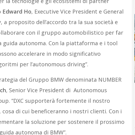
er la tecnologie e gli ecosistemi di partner
o
Edward Ho
, Executive Vice President e General
 a proposito dell’accordo tra la sua società e
llaborare con il gruppo automobilistico per far
la guida autonoma. Con la piattaforma e i tool
ossono accelerare in modo significativo
algoritmi per l’autonomous driving”.
 strategia del Gruppo BMW denominata NUMBER
ich
, Senior Vice President di Autonomous
oup. “DXC supporterà fortemente il nostro
osa di cui beneficeranno i nostri clienti. Con i
crementare la soluzione per sostenere il prossimo
a guida autonoma di BMW”.