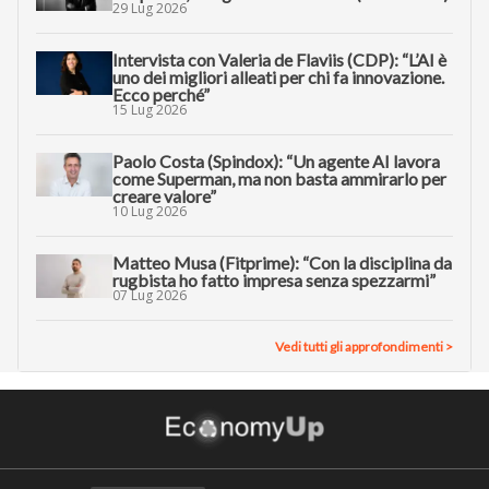
29 Lug 2026
Intervista con Valeria de Flaviis (CDP): “L’AI è
uno dei migliori alleati per chi fa innovazione.
Ecco perché”
15 Lug 2026
Paolo Costa (Spindox): “Un agente AI lavora
come Superman, ma non basta ammirarlo per
creare valore”
10 Lug 2026
Matteo Musa (Fitprime): “Con la disciplina da
rugbista ho fatto impresa senza spezzarmi”
07 Lug 2026
Vedi tutti gli approfondimenti >