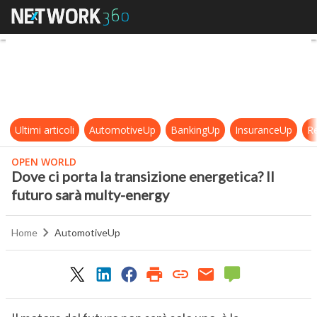
Dove ci porta la transizione energe
Ultimi articoli
AutomotiveUp
BankingUp
InsuranceUp
Re
OPEN WORLD
Dove ci porta la transizione energetica? Il
futuro sarà multy-energy
Home
AutomotiveUp