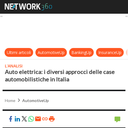
Auto elettrica: i diversi approcci de
Ultimi articoli
AutomotiveUp
BankingUp
InsuranceUp
L'ANALISI
Auto elettrica: i diversi approcci delle case
automobilistiche in Italia
Home
AutomotiveUp