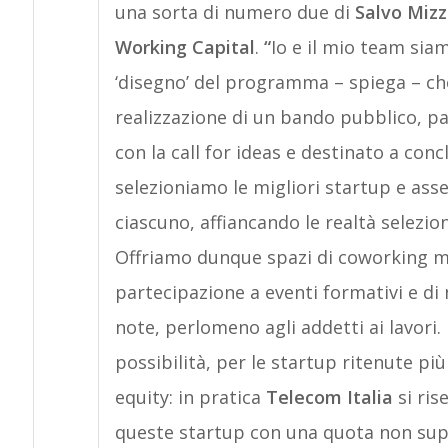
una sorta di numero due di
Salvo Mizz
Working Capital
.
“
Io e il mio team siamo
‘disegno’ del programma – spiega – che,
realizzazione di un bando pubblico, pa
con la call for ideas e destinato a conc
selezioniamo le migliori startup e as
ciascuno, affiancando le realtà selezio
Offriamo dunque spazi di coworking m
partecipazione a eventi formativi e di
note, perlomeno agli addetti ai lavori.
possibilità, per le startup ritenute pi
equity: in pratica
Telecom Italia
si ris
queste startup con una quota non super