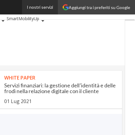
I nostri servizi
Aggiungi tra i preferiti su Google
tiveUp
BankingUp
SmartMobilityUp
WHITE PAPER
Servizi finanziari: la gestione dell’identità e delle
frodi nella relazione digitale con il cliente
01 Lug 2021