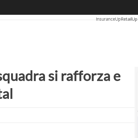
adra si rafforza e apre al venture capital
Ultimi articoli
Automo
InsuranceUp
RetailUp
Proptech
Startup
squadra si rafforza e
tal