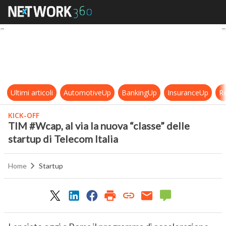
TIM #Wcap, al via la nuova “classe”
Ultimi articoli
AutomotiveUp
BankingUp
InsuranceUp
Re
KICK-OFF
TIM #Wcap, al via la nuova “classe” delle
startup di Telecom Italia
Home
Startup