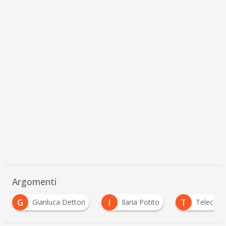
Argomenti
I
T
T
Ilaria Potito
Telecom Italia
Tim WCap
…