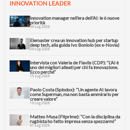
INNOVATION LEADER
Innovation manager nell’era dell’AI: le 6 nuove
priorità
30 Lug 2026
Elemaster crea un innovation hub per startup
deep tech, alla guida Ivo Boniolo (ex e-Novia)
29 Lug 2026
Intervista con Valeria de Flaviis (CDP): “L’AI è
uno dei migliori alleati per chi fa innovazione.
Ecco perché”
15 Lug 2026
Paolo Costa (Spindox): “Un agente AI lavora
come Superman, ma non basta ammirarlo per
creare valore”
10 Lug 2026
Matteo Musa (Fitprime): “Con la disciplina da
rugbista ho fatto impresa senza spezzarmi”
07 Lug 2026