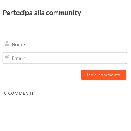
Partecipa alla community
N
Em
0
COMMENTI