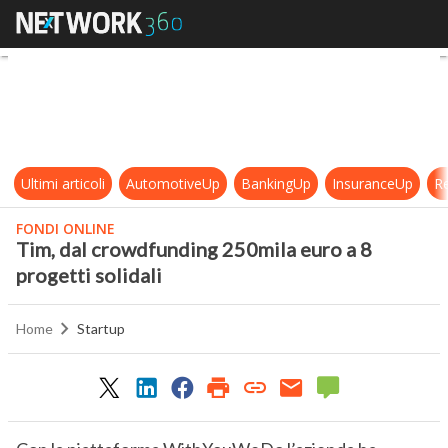
Tim, dal crowdfunding 250mila euro 
Ultimi articoli
AutomotiveUp
BankingUp
InsuranceUp
Re
FONDI ONLINE
Tim, dal crowdfunding 250mila euro a 8
progetti solidali
Home
Startup