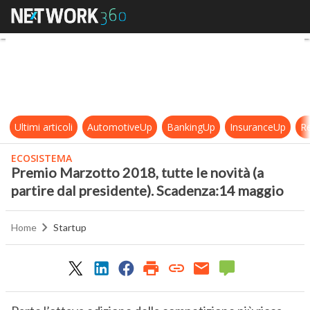
Premio Marzotto 2018, tutte le nov
Ultimi articoli
AutomotiveUp
BankingUp
InsuranceUp
Re
ECOSISTEMA
Premio Marzotto 2018, tutte le novità (a
partire dal presidente). Scadenza:14 maggio
Home
Startup