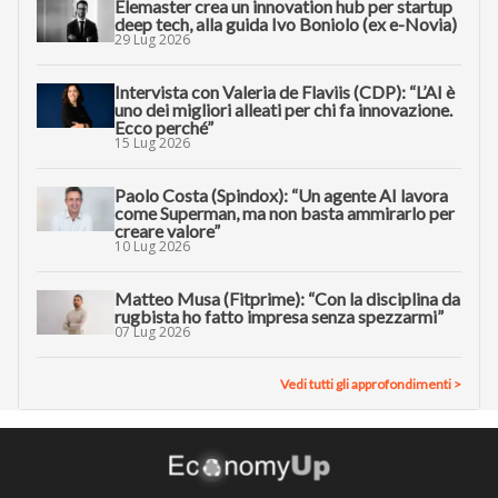
Elemaster crea un innovation hub per startup
deep tech, alla guida Ivo Boniolo (ex e-Novia)
29 Lug 2026
Intervista con Valeria de Flaviis (CDP): “L’AI è
uno dei migliori alleati per chi fa innovazione.
Ecco perché”
15 Lug 2026
Paolo Costa (Spindox): “Un agente AI lavora
come Superman, ma non basta ammirarlo per
creare valore”
10 Lug 2026
Matteo Musa (Fitprime): “Con la disciplina da
rugbista ho fatto impresa senza spezzarmi”
07 Lug 2026
Vedi tutti gli approfondimenti >