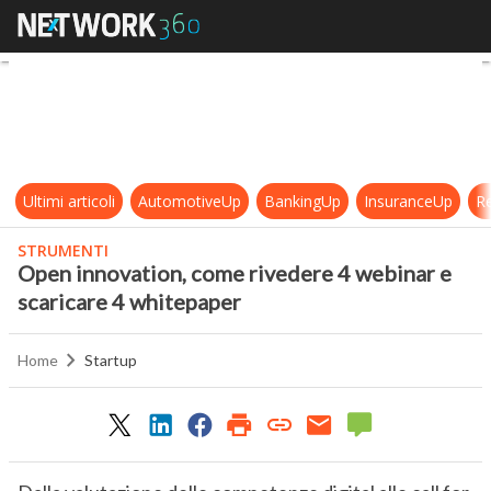
Open innovation, come rivedere 4 
Ultimi articoli
AutomotiveUp
BankingUp
InsuranceUp
Re
STRUMENTI
Open innovation, come rivedere 4 webinar e
scaricare 4 whitepaper
Home
Startup