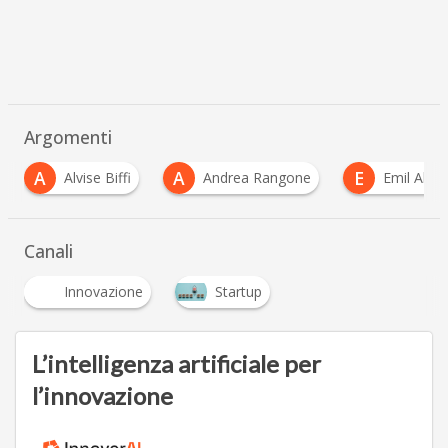
Argomenti
A
E
G
Andrea Rangone
Emil Abirascid
Giovan
…
Canali
Innovazione
Startup
L’intelligenza artificiale per
l’innovazione