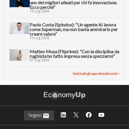
uno dei migliori alleati per chi fa innovazione.
Ecco perché”
15 Lug 2026
Paolo Costa (Spindox): “Un agente AI lavora
come Superman, ma non basta ammirarlo per
creare valore”
10 Lug 2026
Matteo Musa (Fitprime): “Con la disciplina da
rugbista ho fatto impresa senza spezzarmi”
07 Lug 2026
Vedi tutti gli approfondimenti >
Seguici