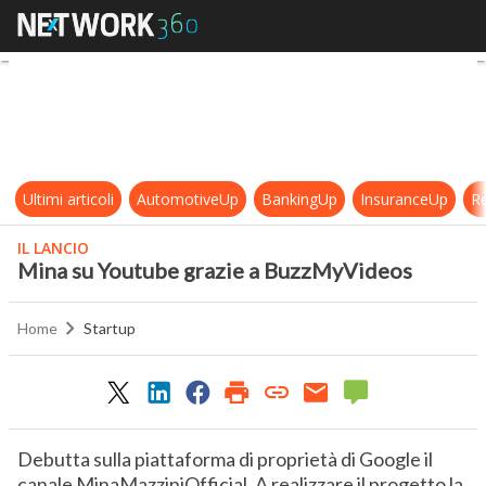
Mina su Youtube grazie a BuzzMy
Ultimi articoli
AutomotiveUp
BankingUp
InsuranceUp
Re
IL LANCIO
Mina su Youtube grazie a BuzzMyVideos
Home
Startup
Debutta sulla piattaforma di proprietà di Google il
canale MinaMazziniOfficial. A realizzare il progetto la