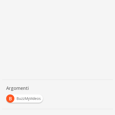
Argomenti
B
BuzzMyVideos