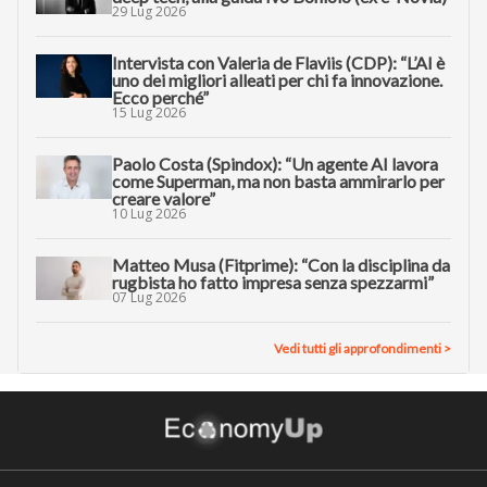
29 Lug 2026
Intervista con Valeria de Flaviis (CDP): “L’AI è
uno dei migliori alleati per chi fa innovazione.
Ecco perché”
15 Lug 2026
Paolo Costa (Spindox): “Un agente AI lavora
come Superman, ma non basta ammirarlo per
creare valore”
10 Lug 2026
Matteo Musa (Fitprime): “Con la disciplina da
rugbista ho fatto impresa senza spezzarmi”
07 Lug 2026
Vedi tutti gli approfondimenti >