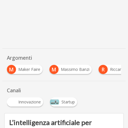
Argomenti
M
R
S
Massimo Banzi
Riccardo Luna
stampa
…
Canali
Innovazione
Startup
L’intelligenza artificiale per