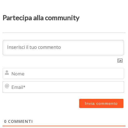
Partecipa alla community
N
Em
0
COMMENTI