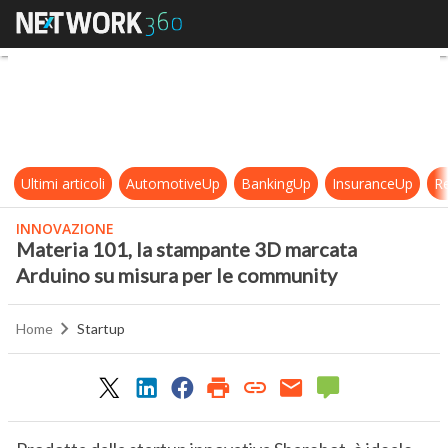
Materia 101, la stampante 3D marc
Ultimi articoli
AutomotiveUp
BankingUp
InsuranceUp
Re
INNOVAZIONE
Materia 101, la stampante 3D marcata
Arduino su misura per le community
Home
Startup