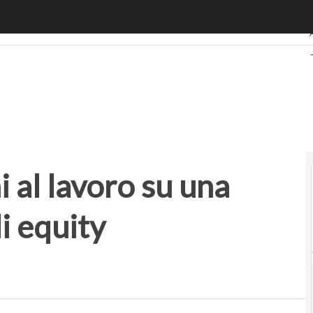
al lavoro su una nuova piattaforma di equity crowdfunding
 al lavoro su una
i equity