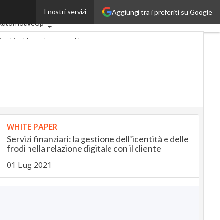
I nostri servizi
Aggiungi tra i preferiti su Google
Ultimi articoli
AutomotiveUp
BankingUp
InsuranceUp
RetailUp
SmartMobilityUp
Proptech
Startup
WHITE PAPER
Servizi finanziari: la gestione dell’identità e delle
frodi nella relazione digitale con il cliente
01 Lug 2021