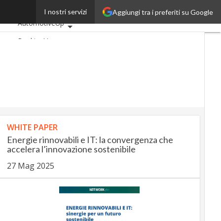
ropeo
I nostri servizi
Aggiungi tra i preferiti su Google
Ultimi articoli
AutomotiveUp
BankingUp
InsuranceUp
RetailUp
SmartMobilityUp
Proptech
Startup
WHITE PAPER
Energie rinnovabili e IT: la convergenza che
accelera l’innovazione sostenibile
27 Mag 2025