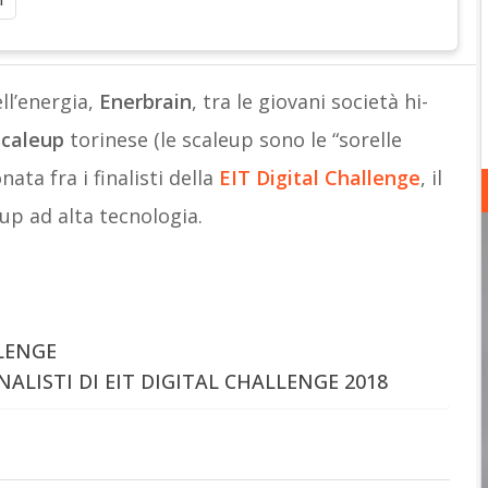
i
ll’energia,
Enerbrain
, tra le giovani società hi-
scaleup
torinese (le scaleup sono le “sorelle
ata fra i finalisti della
EIT Digital Challenge
, il
up ad alta tecnologia.
LENGE
NALISTI DI EIT DIGITAL CHALLENGE 2018