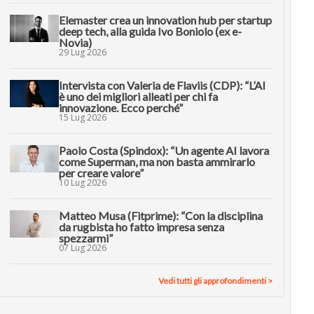
Elemaster crea un innovation hub per startup
deep tech, alla guida Ivo Boniolo (ex e-
Novia)
29 Lug 2026
Intervista con Valeria de Flaviis (CDP): “L’AI
è uno dei migliori alleati per chi fa
innovazione. Ecco perché”
15 Lug 2026
Paolo Costa (Spindox): “Un agente AI lavora
come Superman, ma non basta ammirarlo
per creare valore”
10 Lug 2026
Matteo Musa (Fitprime): “Con la disciplina
da rugbista ho fatto impresa senza
spezzarmi”
07 Lug 2026
Vedi tutti gli approfondimenti >