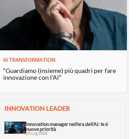
IN
In
“L
in
AI TRANSFORMATION
“Guardiamo (insieme) più quadri per fare
innovazione con l’AI”
INNOVATION LEADER
Innovation manager nell’era dell’AI: le 6
nuove priorità
30 Lug 2026