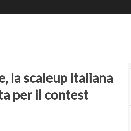
 la scaleup italiana Enerbrain selezionata per il contest eu
, la scaleup italiana
a per il contest