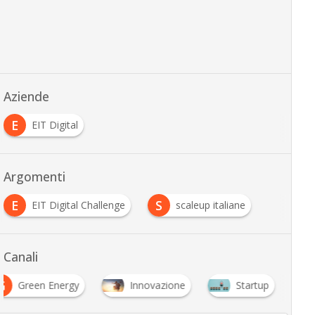
Aziende
E
EIT Digital
Argomenti
E
S
EIT Digital Challenge
scaleup italiane
Canali
G
Green Energy
Innovazione
Startup