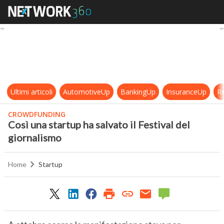
Così una startup ha salvato il Festi
Ultimi articoli
AutomotiveUp
BankingUp
InsuranceUp
Re
CROWDFUNDING
Così una startup ha salvato il Festival del
giornalismo
Home
Startup