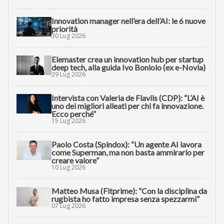
Innovation manager nell’era dell’AI: le 6 nuove
priorità
30 Lug 2026
Elemaster crea un innovation hub per startup
deep tech, alla guida Ivo Boniolo (ex e-Novia)
29 Lug 2026
Intervista con Valeria de Flaviis (CDP): “L’AI è
uno dei migliori alleati per chi fa innovazione.
Ecco perché”
15 Lug 2026
Paolo Costa (Spindox): “Un agente AI lavora
come Superman, ma non basta ammirarlo per
creare valore”
10 Lug 2026
Matteo Musa (Fitprime): “Con la disciplina da
rugbista ho fatto impresa senza spezzarmi”
07 Lug 2026