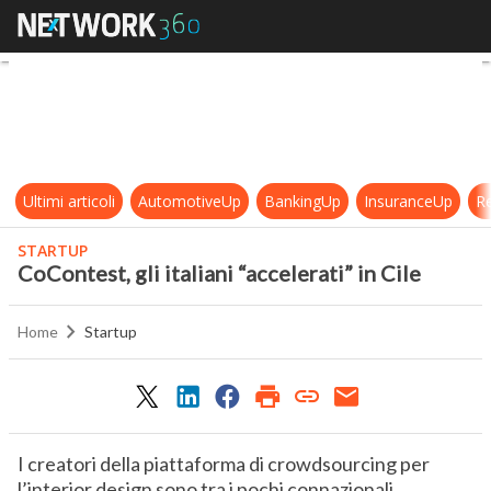
CoContest, gli italiani “accelerati” i
Ultimi articoli
AutomotiveUp
BankingUp
InsuranceUp
Re
STARTUP
CoContest, gli italiani “accelerati” in Cile
Home
Startup
I creatori della piattaforma di crowdsourcing per
l’interior design sono tra i pochi connazionali