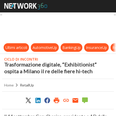
Trasformazione digitale, “Exhibition
Ultimi articoli
AutomotiveUp
BankingUp
InsuranceUp
Re
CICLO DI INCONTRI
Trasformazione digitale, “Exhibitionist”
ospita a Milano il re delle fiere hi-tech
Home
RetailUp