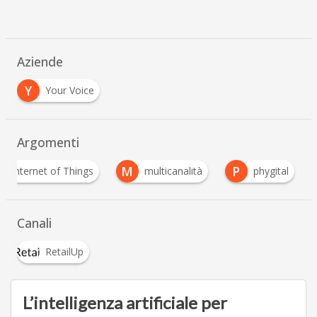
Aziende
Y
Your Voice
Argomenti
M
P
Internet of Things
multicanalità
phygital
Canali
RetailUp
L’intelligenza artificiale per