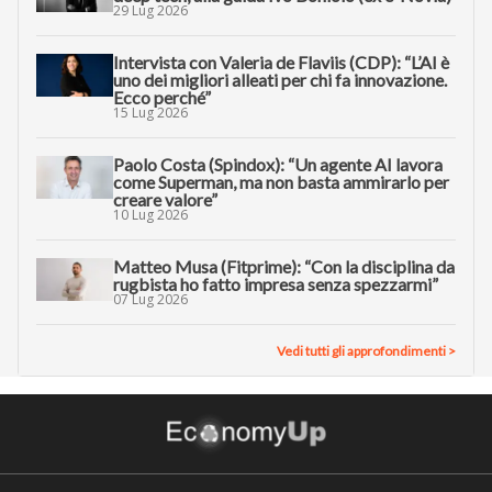
29 Lug 2026
Intervista con Valeria de Flaviis (CDP): “L’AI è
uno dei migliori alleati per chi fa innovazione.
Ecco perché”
15 Lug 2026
Paolo Costa (Spindox): “Un agente AI lavora
come Superman, ma non basta ammirarlo per
creare valore”
10 Lug 2026
Matteo Musa (Fitprime): “Con la disciplina da
rugbista ho fatto impresa senza spezzarmi”
07 Lug 2026
Vedi tutti gli approfondimenti >