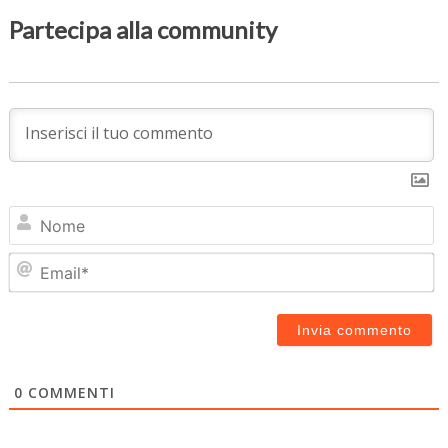
Partecipa alla community
N
Em
0
COMMENTI