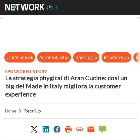
La strategia phygital di Aran Cucin
Ultimi articoli
AutomotiveUp
BankingUp
InsuranceUp
Re
SPONSORED STORY
La strategia phygital di Aran Cucine: così un
big del Made in Italy migliora la customer
experience
Home
RetailUp