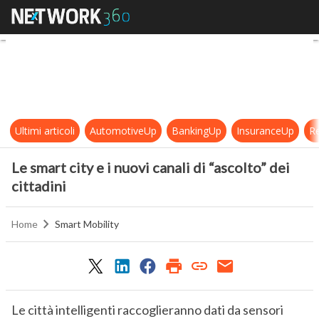
Le smart city e i nuovi canali di “asc
Ultimi articoli
AutomotiveUp
BankingUp
InsuranceUp
Re
Le smart city e i nuovi canali di “ascolto” dei
cittadini
Home
Smart Mobility
Le città intelligenti raccoglieranno dati da sensori