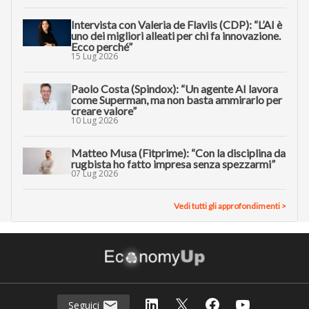
Intervista con Valeria de Flaviis (CDP): “L’AI è
uno dei migliori alleati per chi fa innovazione.
Ecco perché”
15 Lug 2026
Paolo Costa (Spindox): “Un agente AI lavora
come Superman, ma non basta ammirarlo per
creare valore”
10 Lug 2026
Matteo Musa (Fitprime): “Con la disciplina da
rugbista ho fatto impresa senza spezzarmi”
07 Lug 2026
Vedi tutti gli approfondimenti >
Seguici