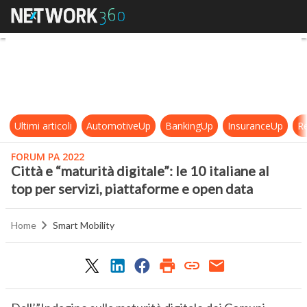
Città e “maturità digitale”: le 10 it
Ultimi articoli
AutomotiveUp
BankingUp
InsuranceUp
Re
FORUM PA 2022
Città e “maturità digitale”: le 10 italiane al
top per servizi, piattaforme e open data
Home
Smart Mobility