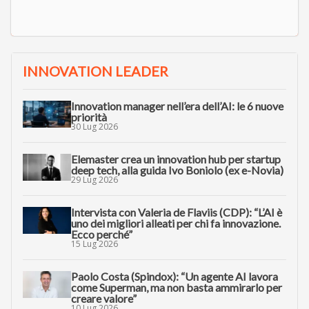
INNOVATION LEADER
Innovation manager nell’era dell’AI: le 6 nuove
priorità
30 Lug 2026
Elemaster crea un innovation hub per startup
deep tech, alla guida Ivo Boniolo (ex e-Novia)
29 Lug 2026
Intervista con Valeria de Flaviis (CDP): “L’AI è
uno dei migliori alleati per chi fa innovazione.
Ecco perché”
15 Lug 2026
Paolo Costa (Spindox): “Un agente AI lavora
come Superman, ma non basta ammirarlo per
creare valore”
10 Lug 2026