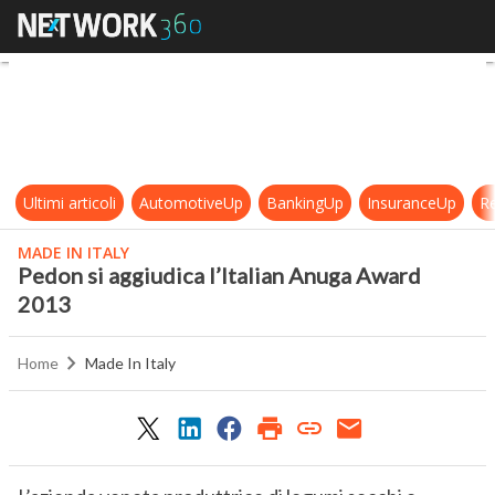
Pedon si aggiudica l’Italian Anug
Ultimi articoli
AutomotiveUp
BankingUp
InsuranceUp
Re
MADE IN ITALY
Pedon si aggiudica l’Italian Anuga Award
2013
Home
Made In Italy