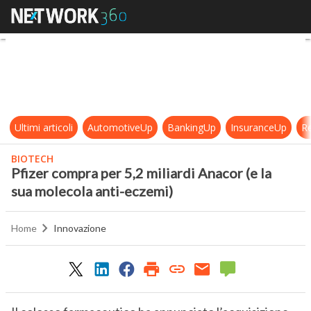
Pfizer compra per 5,2 miliardi Anac
Ultimi articoli
AutomotiveUp
BankingUp
InsuranceUp
Re
BIOTECH
Pfizer compra per 5,2 miliardi Anacor (e la
sua molecola anti-eczemi)
Home
Innovazione