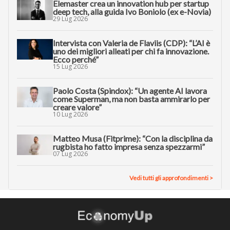
Elemaster crea un innovation hub per startup
deep tech, alla guida Ivo Boniolo (ex e-Novia)
29 Lug 2026
Intervista con Valeria de Flaviis (CDP): “L’AI è
uno dei migliori alleati per chi fa innovazione.
Ecco perché”
15 Lug 2026
Paolo Costa (Spindox): “Un agente AI lavora
come Superman, ma non basta ammirarlo per
creare valore”
10 Lug 2026
Matteo Musa (Fitprime): “Con la disciplina da
rugbista ho fatto impresa senza spezzarmi”
07 Lug 2026
Vedi tutti gli approfondimenti >