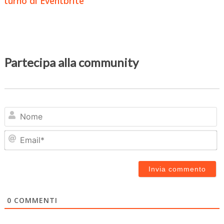
turno di Eventbrite
Partecipa alla community
N
Em
0
COMMENTI