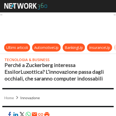
Perché a Zuckerberg interessa Essi
Ultimi articoli
AutomotiveUp
BankingUp
InsuranceUp
TECNOLOGIA & BUSINESS
Perché a Zuckerberg interessa
EssilorLuxottica? L’innovazione passa dagli
occhiali, che saranno computer indossabili
Home
Innovazione