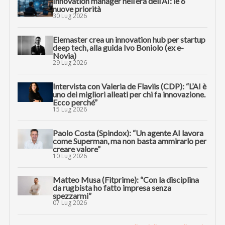
Innovation manager nell’era dell’AI: le 6
nuove priorità
30 Lug 2026
Elemaster crea un innovation hub per startup
deep tech, alla guida Ivo Boniolo (ex e-
Novia)
29 Lug 2026
Intervista con Valeria de Flaviis (CDP): “L’AI è
uno dei migliori alleati per chi fa innovazione.
Ecco perché”
15 Lug 2026
Paolo Costa (Spindox): “Un agente AI lavora
come Superman, ma non basta ammirarlo per
creare valore”
10 Lug 2026
Matteo Musa (Fitprime): “Con la disciplina
da rugbista ho fatto impresa senza
spezzarmi”
07 Lug 2026