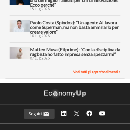
uno dei migliori alleati per chi fa innovazione.
Ecco perché”
15 Lug 2026
Paolo Costa (Spindox): “Un agente AI lavora
come Superman, ma non basta ammirarlo per
creare valore”
10 Lug 2026
Matteo Musa (Fitprime): “Con la disciplina da
rugbista ho fatto impresa senza spezzarmi”
07 Lug 2026
Vedi tutti gli approfondimenti >
Seguici