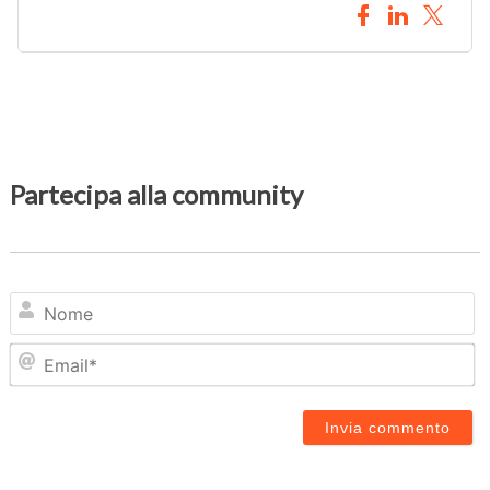
Partecipa alla community
N
Em