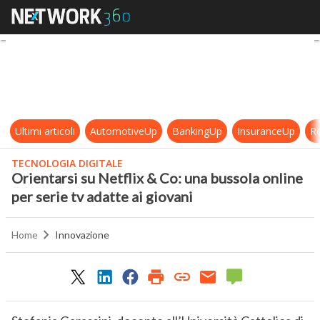
Orientarsi su Netflix & Co: una buss
Ultimi articoli
AutomotiveUp
BankingUp
InsuranceUp
Re
TECNOLOGIA DIGITALE
Orientarsi su Netflix & Co: una bussola online
per serie tv adatte ai giovani
Home
Innovazione