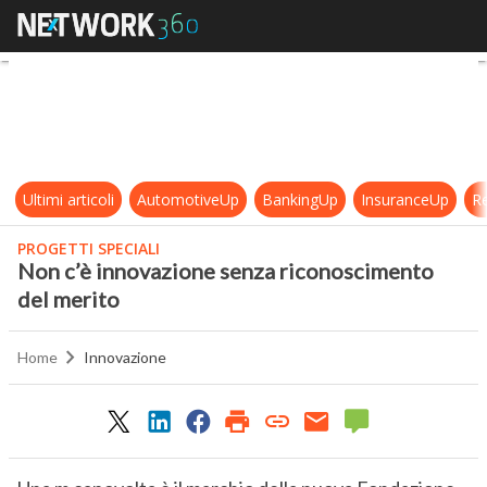
Non c’è innovazione senza riconos
Ultimi articoli
AutomotiveUp
BankingUp
InsuranceUp
Re
PROGETTI SPECIALI
Non c’è innovazione senza riconoscimento
del merito
Home
Innovazione