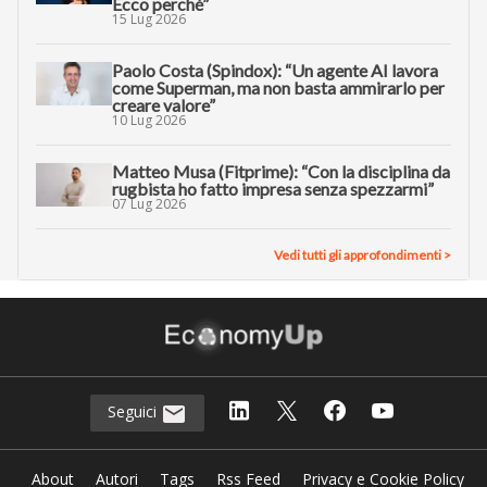
Ecco perché”
15 Lug 2026
Paolo Costa (Spindox): “Un agente AI lavora
come Superman, ma non basta ammirarlo per
creare valore”
10 Lug 2026
Matteo Musa (Fitprime): “Con la disciplina da
rugbista ho fatto impresa senza spezzarmi”
07 Lug 2026
Vedi tutti gli approfondimenti >
Seguici
About
Autori
Tags
Rss Feed
Privacy e Cookie Policy