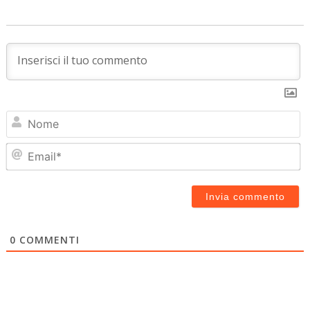
N
Em
0
COMMENTI