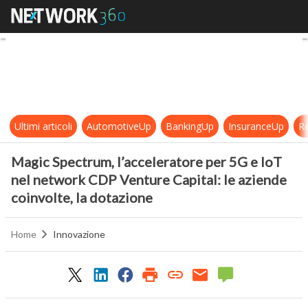
Magic Spectrum, l’acceleratore per
Ultimi articoli
AutomotiveUp
BankingUp
InsuranceUp
Re
Magic Spectrum, l’acceleratore per 5G e IoT
nel network CDP Venture Capital: le aziende
coinvolte, la dotazione
Home
Innovazione