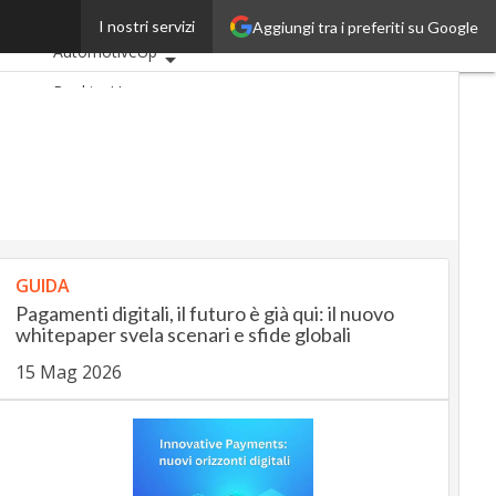
Francia
I nostri servizi
Aggiungi tra i preferiti su Google
Ultimi articoli
AutomotiveUp
BankingUp
InsuranceUp
RetailUp
SmartMobilityUp
Proptech
Startup
GUIDA
Pagamenti digitali, il futuro è già qui: il nuovo
whitepaper svela scenari e sfide globali
15 Mag 2026