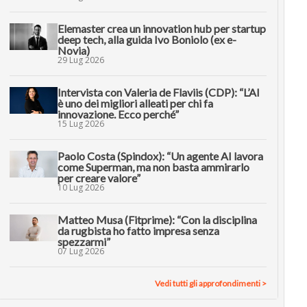
Elemaster crea un innovation hub per startup
deep tech, alla guida Ivo Boniolo (ex e-
Novia)
29 Lug 2026
Intervista con Valeria de Flaviis (CDP): “L’AI
è uno dei migliori alleati per chi fa
innovazione. Ecco perché”
15 Lug 2026
Paolo Costa (Spindox): “Un agente AI lavora
come Superman, ma non basta ammirarlo
per creare valore”
10 Lug 2026
Matteo Musa (Fitprime): “Con la disciplina
da rugbista ho fatto impresa senza
spezzarmi”
07 Lug 2026
Vedi tutti gli approfondimenti >