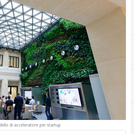
A
acceleratori startup
odello di acceleratore per startup