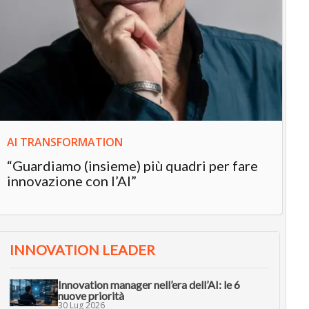
IN
In
“L
in
AI TRANSFORMATION
“Guardiamo (insieme) più quadri per fare
innovazione con l’AI”
INNOVATION LEADER
Innovation manager nell’era dell’AI: le 6
nuove priorità
30 Lug 2026