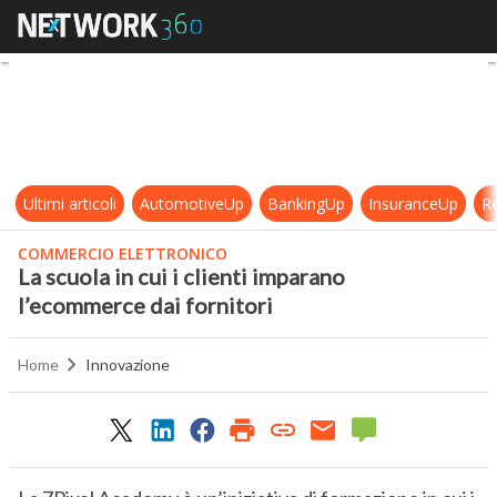
La scuola in cui i clienti imparano 
Ultimi articoli
AutomotiveUp
BankingUp
InsuranceUp
Re
COMMERCIO ELETTRONICO
La scuola in cui i clienti imparano
l’ecommerce dai fornitori
Home
Innovazione