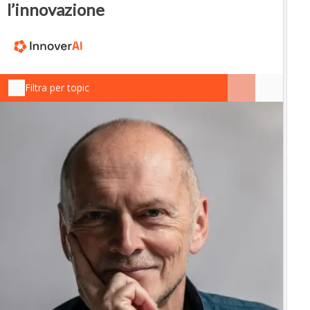
l’innovazione
Filtra per topic
IN
In