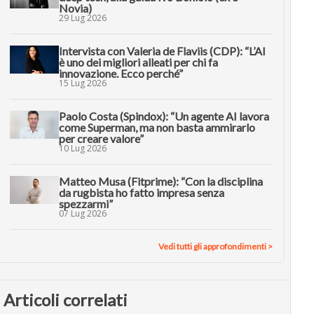
Novia)
29 Lug 2026
Intervista con Valeria de Flaviis (CDP): “L’AI
è uno dei migliori alleati per chi fa
innovazione. Ecco perché”
15 Lug 2026
Paolo Costa (Spindox): “Un agente AI lavora
come Superman, ma non basta ammirarlo
per creare valore”
10 Lug 2026
Matteo Musa (Fitprime): “Con la disciplina
da rugbista ho fatto impresa senza
spezzarmi”
07 Lug 2026
Vedi tutti gli approfondimenti >
Articoli correlati