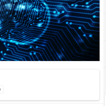
C
Cloud
i