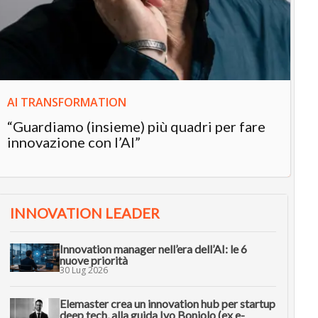
“L
in
AI TRANSFORMATION
“Guardiamo (insieme) più quadri per fare
innovazione con l’AI”
INNOVATION LEADER
Innovation manager nell’era dell’AI: le 6
nuove priorità
30 Lug 2026
Elemaster crea un innovation hub per startup
deep tech, alla guida Ivo Boniolo (ex e-