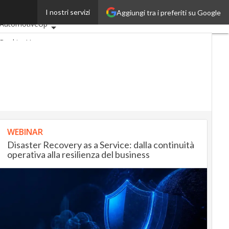
I nostri servizi
Aggiungi tra i preferiti su Google
Ultimi articoli
AutomotiveUp
BankingUp
InsuranceUp
RetailUp
SmartMobilityUp
Proptech
Startup
WEBINAR
Disaster Recovery as a Service: dalla continuità
operativa alla resilienza del business