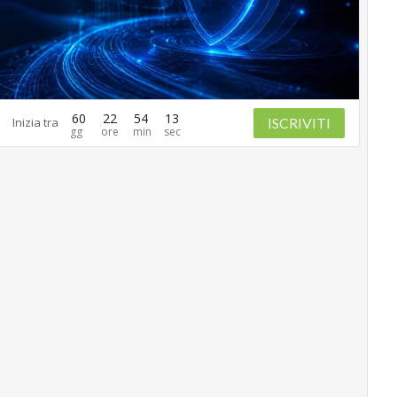
60
22
54
11
ISCRIVITI
Inizia tra