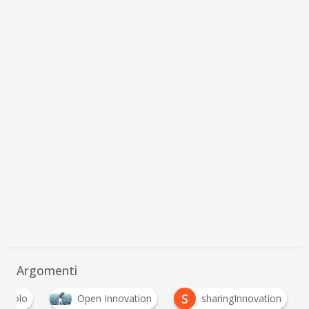
Argomenti
S
npaolo
Open Innovation
sharingInnovation