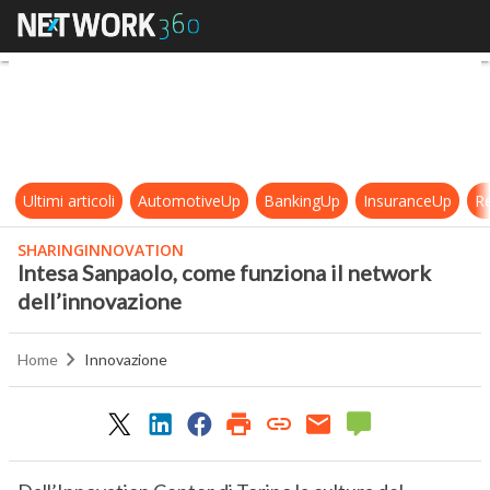
Intesa Sanpaolo, come funziona il 
Ultimi articoli
AutomotiveUp
BankingUp
InsuranceUp
Re
SHARINGINNOVATION
Intesa Sanpaolo, come funziona il network
dell’innovazione
Home
Innovazione