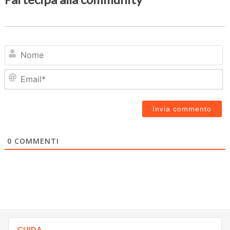
N
Em
0
COMMENTI
GUIDA