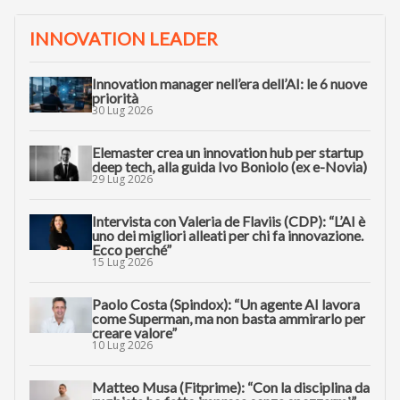
INNOVATION LEADER
Innovation manager nell’era dell’AI: le 6 nuove
priorità
30 Lug 2026
Elemaster crea un innovation hub per startup
deep tech, alla guida Ivo Boniolo (ex e-Novia)
29 Lug 2026
Intervista con Valeria de Flaviis (CDP): “L’AI è
uno dei migliori alleati per chi fa innovazione.
Ecco perché”
15 Lug 2026
Paolo Costa (Spindox): “Un agente AI lavora
come Superman, ma non basta ammirarlo per
creare valore”
10 Lug 2026
Matteo Musa (Fitprime): “Con la disciplina da