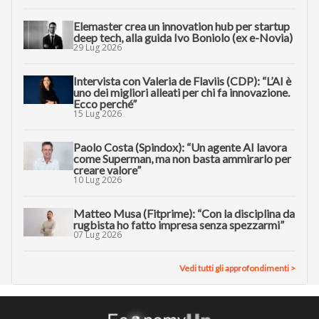
Elemaster crea un innovation hub per startup
deep tech, alla guida Ivo Boniolo (ex e-Novia)
29 Lug 2026
Intervista con Valeria de Flaviis (CDP): “L’AI è
uno dei migliori alleati per chi fa innovazione.
Ecco perché”
15 Lug 2026
Paolo Costa (Spindox): “Un agente AI lavora
come Superman, ma non basta ammirarlo per
creare valore”
10 Lug 2026
Matteo Musa (Fitprime): “Con la disciplina da
rugbista ho fatto impresa senza spezzarmi”
07 Lug 2026
Vedi tutti gli approfondimenti >