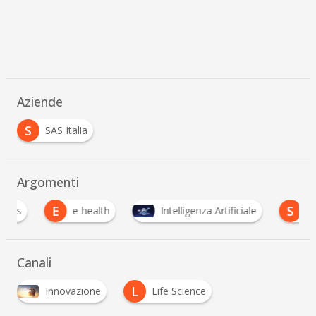
Aziende
S
SAS Italia
Argomenti
E
S
e-health
Intelligenza Artificiale
sanità d
Canali
L
Innovazione
Life Science