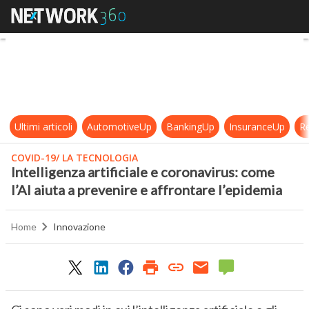
Intelligenza artificiale e coronavir
Ultimi articoli
AutomotiveUp
BankingUp
InsuranceUp
Re
COVID-19/ LA TECNOLOGIA
Intelligenza artificiale e coronavirus: come
l’AI aiuta a prevenire e affrontare l’epidemia
Home
Innovazione