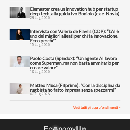
Elemaster crea un innovation hub per startup
deep tech, alla guida Ivo Boniolo (ex e-Novia)
29 Lug 2026
Intervista con Valeria de Flaviis (CDP): “L’AI è
uno dei migliori alleati per chi fa innovazione.
Ecco perché”
15 Lug 2026
Paolo Costa (Spindox): “Un agente AI lavora
come Superman, ma non basta ammirarlo per
creare valore”
10 Lug 2026
Matteo Musa (Fitprime): “Con la disciplina da
rugbista ho fatto impresa senza spezzarmi”
07 Lug 2026
Vedi tutti gli approfondimenti >