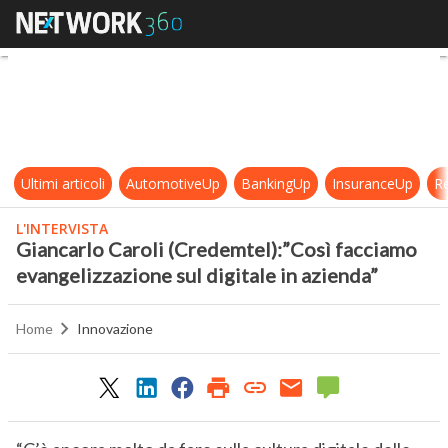
Giancarlo Caroli (Credemtel):”Così 
Ultimi articoli
AutomotiveUp
BankingUp
InsuranceUp
Re
L'INTERVISTA
Giancarlo Caroli (Credemtel):”Così facciamo
evangelizzazione sul digitale in azienda”
Home
Innovazione