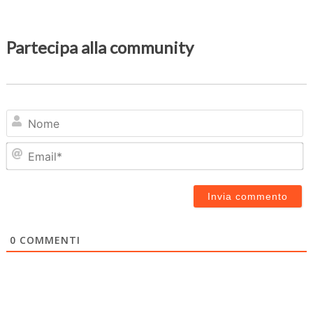
Partecipa alla community
N
Em
0
COMMENTI