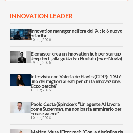
INNOVATION LEADER
Innovation manager nell’era dell’AI: le 6 nuove
priorità
30 Lug 2026
Elemaster crea un innovation hub per startup
deep tech, alla guida Ivo Boniolo (ex e-Novia)
29 Lug 2026
Intervista con Valeria de Flaviis (CDP): “L’AI è
uno dei migliori alleati per chi fa innovazione.
Ecco perché”
15 Lug 2026
Paolo Costa (Spindox): “Un agente AI lavora
come Superman, ma non basta ammirarlo per
creare valore”
10 Lug 2026
Matteo Musa (Fitprime): “Con la disciplina da