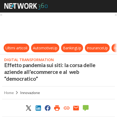
Effetto pandemia sui siti: la cors
Ultimi articoli
AutomotiveUp
BankingUp
InsuranceUp
Re
DIGITAL TRANSFORMATION
Effetto pandemia sui siti: la corsa delle
aziende all’ecommerce e al web
“democratico”
Home
Innovazione