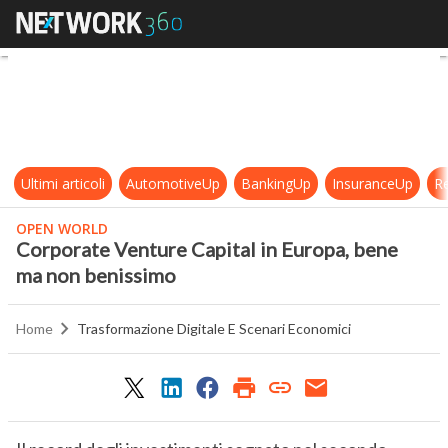
Corporate Venture Capital in Eur
Ultimi articoli
AutomotiveUp
BankingUp
InsuranceUp
Re
OPEN WORLD
Corporate Venture Capital in Europa, bene
ma non benissimo
Home
Trasformazione Digitale E Scenari Economici