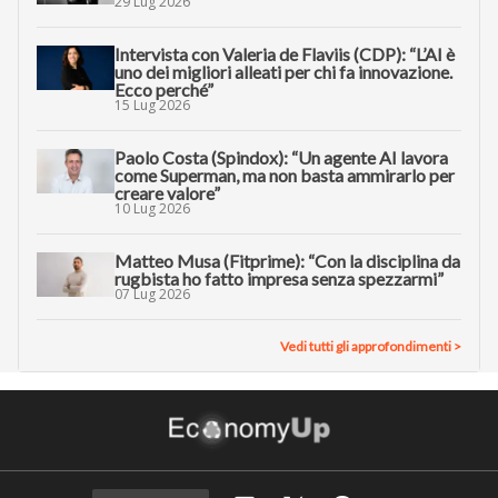
29 Lug 2026
Intervista con Valeria de Flaviis (CDP): “L’AI è
uno dei migliori alleati per chi fa innovazione.
Ecco perché”
15 Lug 2026
Paolo Costa (Spindox): “Un agente AI lavora
come Superman, ma non basta ammirarlo per
creare valore”
10 Lug 2026
Matteo Musa (Fitprime): “Con la disciplina da
rugbista ho fatto impresa senza spezzarmi”
07 Lug 2026
Vedi tutti gli approfondimenti >