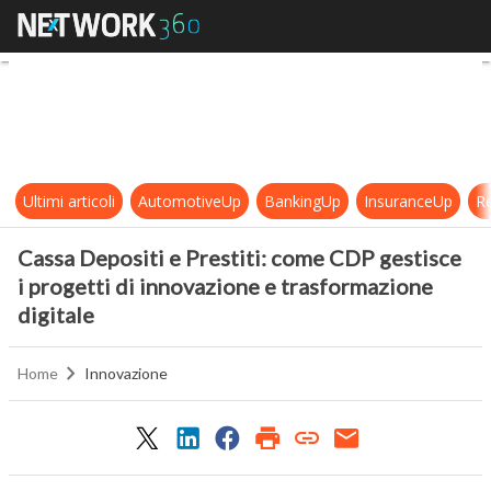
Cassa Depositi e Prestiti: come CD
Ultimi articoli
AutomotiveUp
BankingUp
InsuranceUp
Re
Cassa Depositi e Prestiti: come CDP gestisce
i progetti di innovazione e trasformazione
digitale
Home
Innovazione