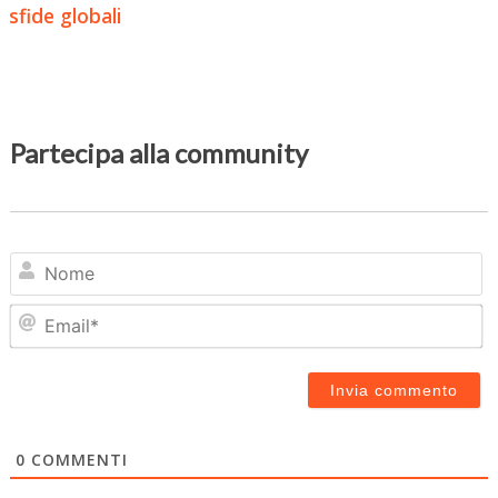
sfide globali
Partecipa alla community
N
Em
0
COMMENTI