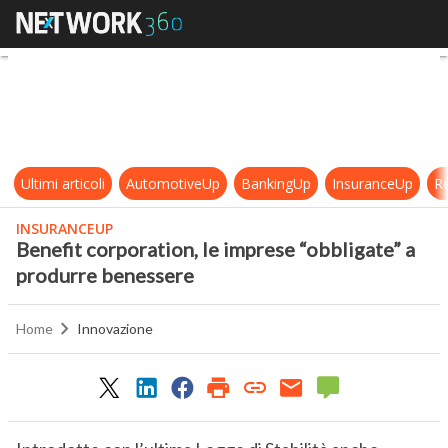
Benefit corporation, le imprese “o
Ultimi articoli
AutomotiveUp
BankingUp
InsuranceUp
Re
INSURANCEUP
Benefit corporation, le imprese “obbligate” a
produrre benessere
Home
Innovazione