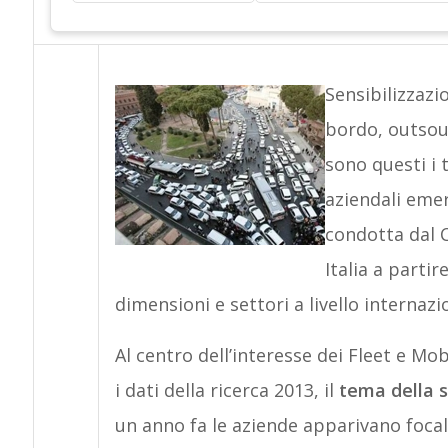
Sensibilizzazi
bordo, outsou
sono questi i t
aziendali emer
condotta dal 
Italia a parti
dimensioni e settori a livello internazi
Al centro dell’interesse dei Fleet e Mo
i dati della ricerca 2013, il
tema della s
un anno fa le aziende apparivano focal