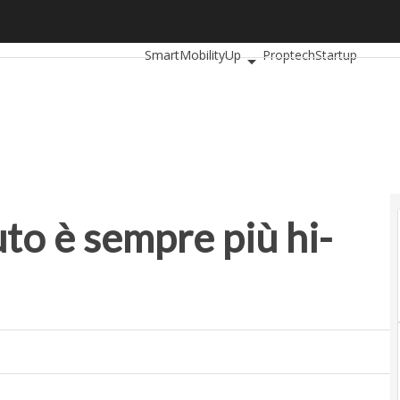
o è sempre più hi-tech
Ultimi articoli
AutomotiveUp
BankingUp
SmartMobilityUp
Proptech
Startup
uto è sempre più hi-