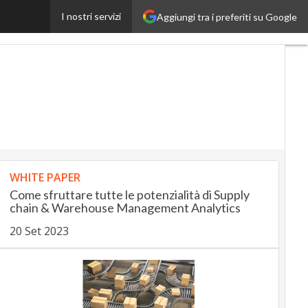
I nostri servizi
Aggiungi tra i preferiti su Google
InsuranceUp
RetailUp
WHITE PAPER
Come sfruttare tutte le potenzialità di Supply
chain & Warehouse Management Analytics
20 Set 2023