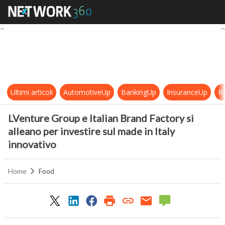
LVenture Group e Italian Brand Fact
Ultimi articoli
AutomotiveUp
BankingUp
InsuranceUp
Re
LVenture Group e Italian Brand Factory si
alleano per investire sul made in Italy
innovativo
Home
Food