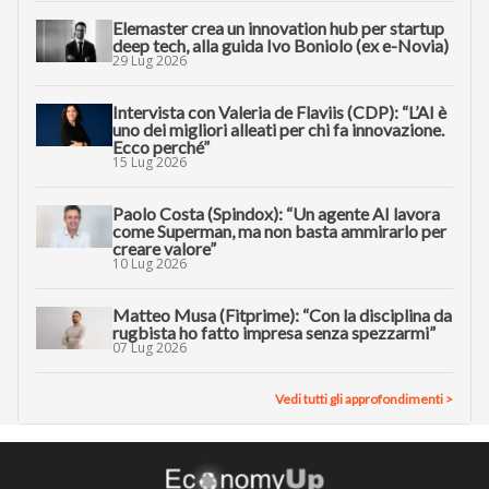
AI TRANSFORMATION
“Guardiamo (insieme) più quadri per fare
innovazione con l’AI”
INNOVATION LEADER
Innovation manager nell’era dell’AI: le 6 nuove
priorità
30 Lug 2026
Elemaster crea un innovation hub per startup
deep tech, alla guida Ivo Boniolo (ex e-Novia)