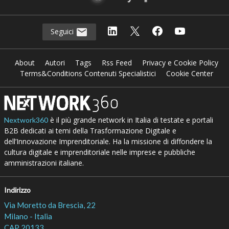
29 Lug 2026
Intervista con Valeria de Flaviis (CDP): “L’AI è
uno dei migliori alleati per chi fa innovazione.
Ecco perché”
15 Lug 2026
Paolo Costa (Spindox): “Un agente AI lavora
come Superman, ma non basta ammirarlo per
creare valore”
10 Lug 2026
Matteo Musa (Fitprime): “Con la disciplina da
rugbista ho fatto impresa senza spezzarmi”
07 Lug 2026
Vedi tutti gli approfondimenti >