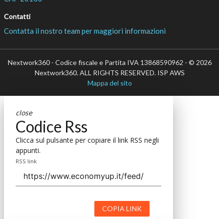
Seguici
About
Autori
Tags
Rss Feed
Privacy e Cookie Policy
Terms&Conditions Contenuti Specialistici
Cookie Center
è il più grande network in Italia di testate e portali
Nextwork360
B2B dedicati ai temi della Trasformazione Digitale e
dell’Innovazione Imprenditoriale. Ha la missione di diffondere la
cultura digitale e imprenditoriale nelle imprese e pubbliche
amministrazioni italiane.
Indirizzo
Via Moretto da Brescia, 22
Milano - Italia
CAP 20133
Contatti