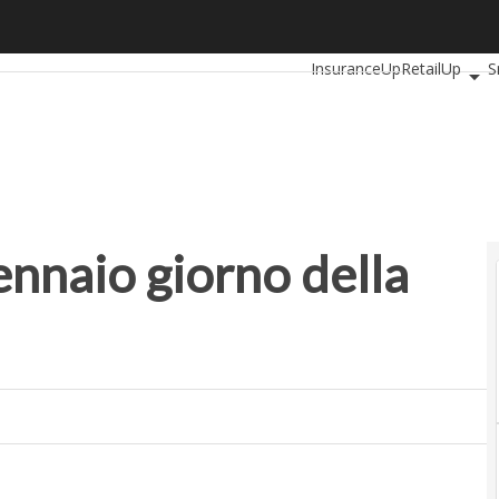
naio giorno della verità per le startup
Ultimi articoli
Automotive
InsuranceUp
RetailUp
S
Proptech
Startup
gennaio giorno della