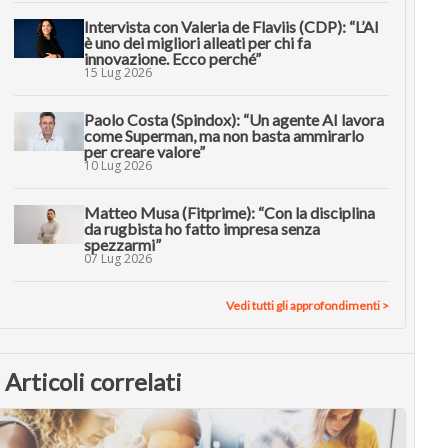
Intervista con Valeria de Flaviis (CDP): “L’AI
è uno dei migliori alleati per chi fa
innovazione. Ecco perché”
15 Lug 2026
Paolo Costa (Spindox): “Un agente AI lavora
come Superman, ma non basta ammirarlo
per creare valore”
10 Lug 2026
Matteo Musa (Fitprime): “Con la disciplina
da rugbista ho fatto impresa senza
spezzarmi”
07 Lug 2026
Vedi tutti gli approfondimenti >
Articoli correlati