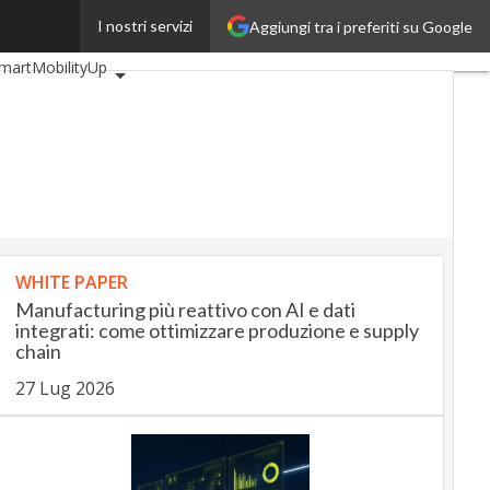
I nostri servizi
Aggiungi tra i preferiti su Google
Up
BankingUp
martMobilityUp
WHITE PAPER
Manufacturing più reattivo con AI e dati
integrati: come ottimizzare produzione e supply
chain
27 Lug 2026