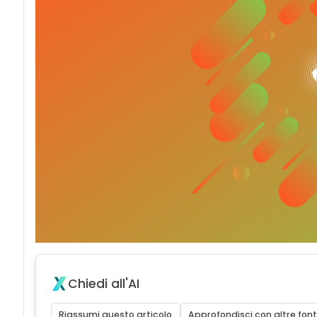
Chiedi all'AI
Riassumi questo articolo
Approfondisci con altre font