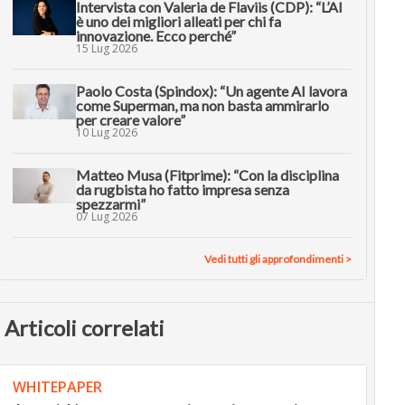
Intervista con Valeria de Flaviis (CDP): “L’AI
è uno dei migliori alleati per chi fa
innovazione. Ecco perché”
15 Lug 2026
Paolo Costa (Spindox): “Un agente AI lavora
come Superman, ma non basta ammirarlo
per creare valore”
10 Lug 2026
Matteo Musa (Fitprime): “Con la disciplina
da rugbista ho fatto impresa senza
spezzarmi”
07 Lug 2026
Vedi tutti gli approfondimenti >
Articoli correlati
WHITEPAPER