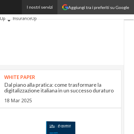
I nostri servizi
Aggiungi tra i preferiti su Google
ticoli
AutomotiveUp
gUp
InsuranceUp
p
SmartMobilityUp
h
Startup
WHITE PAPER
Dal piano alla pratica: come trasformare la
digitalizzazione italiana in un successo duraturo
18 Mar 2025