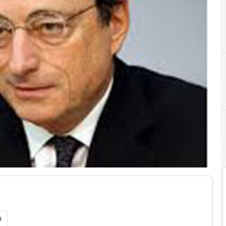
B
banche
Fintech - Banki
i