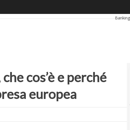
he cos’è e perché sarà inutile per la ripresa europea
Ultimi ar
Bankin
RetailU
Proptec
 che cos’è e perché
ipresa europea