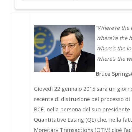
“
Where’re the e
Where’re the h
Where’s the lo
Where’s the wo
Bruce Springs
Giovedì 22 gennaio 2015 sarà un giorno
recente di distruzione del processo di
BCE, nella persona del suo presidente
Quantitative Easing (QE) che, nella fa
Monetary Transactions (OTM) cioè l’acqu