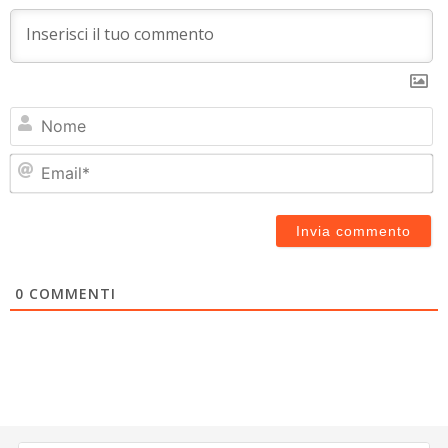
N
Em
0
COMMENTI