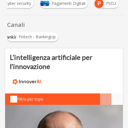
C
P
cyber security
Pagamenti Digitali
PSD2
Canali
Fintech - BankingUp
L’intelligenza artificiale per
l’innovazione
Filtra per topic