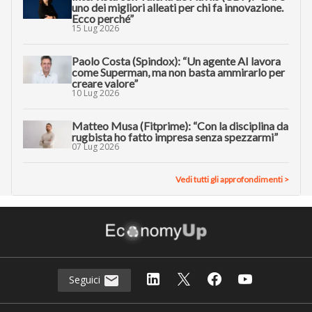
uno dei migliori alleati per chi fa innovazione.
Ecco perché”
15 Lug 2026
Paolo Costa (Spindox): “Un agente AI lavora
come Superman, ma non basta ammirarlo per
creare valore”
10 Lug 2026
Matteo Musa (Fitprime): “Con la disciplina da
rugbista ho fatto impresa senza spezzarmi”
07 Lug 2026
Vedi tutti gli approfondimenti >
Seguici