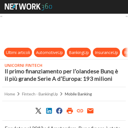
Il primo finanziamento per l’olande
Ultimi articoli
AutomotiveUp
BankingUp
InsuranceUp
Re
UNICORNI FINTECH
Il primo finanziamento per l’olandese Bunq è
il più grande Serie A d’Europa: 193 milioni
Home
Fintech - BankingUp
Mobile Banking